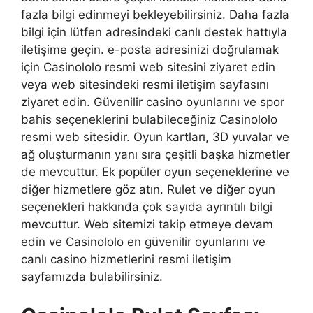
fazla bilgi edinmeyi bekleyebilirsiniz. Daha fazla
bilgi için lütfen adresindeki canlı destek hattıyla
iletişime geçin. e-posta adresinizi doğrulamak
için Casinololo resmi web sitesini ziyaret edin
veya web sitesindeki resmi iletişim sayfasını
ziyaret edin. Güvenilir casino oyunlarını ve spor
bahis seçeneklerini bulabileceğiniz Casinololo
resmi web sitesidir. Oyun kartları, 3D yuvalar ve
ağ oluşturmanın yanı sıra çeşitli başka hizmetler
de mevcuttur. Ek popüler oyun seçeneklerine ve
diğer hizmetlere göz atın. Rulet ve diğer oyun
seçenekleri hakkında çok sayıda ayrıntılı bilgi
mevcuttur. Web sitemizi takip etmeye devam
edin ve Casinololo en güvenilir oyunlarını ve
canlı casino hizmetlerini resmi iletişim
sayfamızda bulabilirsiniz.