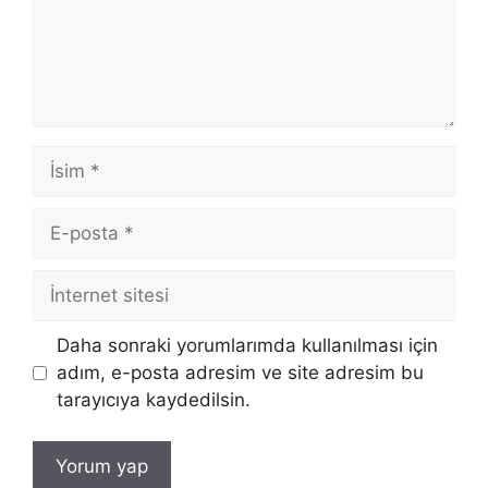
İsim
E-
posta
İnternet
sitesi
Daha sonraki yorumlarımda kullanılması için
adım, e-posta adresim ve site adresim bu
tarayıcıya kaydedilsin.