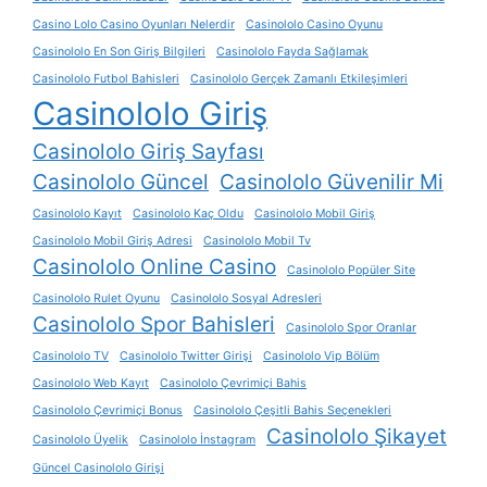
Casino Lolo Casino Oyunları Nelerdir
Casinololo Casino Oyunu
Casinololo En Son Giriş Bilgileri
Casinololo Fayda Sağlamak
Casinololo Futbol Bahisleri
Casinololo Gerçek Zamanlı Etkileşimleri
Casinololo Giriş
Casinololo Giriş Sayfası
Casinololo Güncel
Casinololo Güvenilir Mi
Casinololo Kayıt
Casinololo Kaç Oldu
Casinololo Mobil Giriş
Casinololo Mobil Giriş Adresi
Casinololo Mobil Tv
Casinololo Online Casino
Casinololo Popüler Site
Casinololo Rulet Oyunu
Casinololo Sosyal Adresleri
Casinololo Spor Bahisleri
Casinololo Spor Oranlar
Casinololo TV
Casinololo Twitter Girişi
Casinololo Vip Bölüm
Casinololo Web Kayıt
Casinololo Çevrimiçi Bahis
Casinololo Çevrimiçi Bonus
Casinololo Çeşitli Bahis Seçenekleri
Casinololo Şikayet
Casinololo Üyelik
Casinololo İnstagram
Güncel Casinololo Girişi