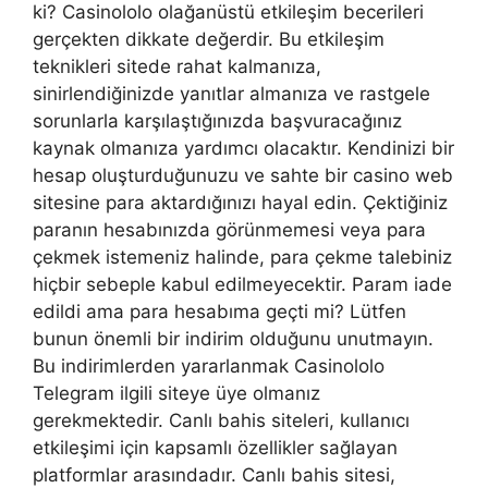
ki? Casinololo olağanüstü etkileşim becerileri
gerçekten dikkate değerdir. Bu etkileşim
teknikleri sitede rahat kalmanıza,
sinirlendiğinizde yanıtlar almanıza ve rastgele
sorunlarla karşılaştığınızda başvuracağınız
kaynak olmanıza yardımcı olacaktır. Kendinizi bir
hesap oluşturduğunuzu ve sahte bir casino web
sitesine para aktardığınızı hayal edin. Çektiğiniz
paranın hesabınızda görünmemesi veya para
çekmek istemeniz halinde, para çekme talebiniz
hiçbir sebeple kabul edilmeyecektir. Param iade
edildi ama para hesabıma geçti mi? Lütfen
bunun önemli bir indirim olduğunu unutmayın.
Bu indirimlerden yararlanmak Casinololo
Telegram ilgili siteye üye olmanız
gerekmektedir. Canlı bahis siteleri, kullanıcı
etkileşimi için kapsamlı özellikler sağlayan
platformlar arasındadır. Canlı bahis sitesi,