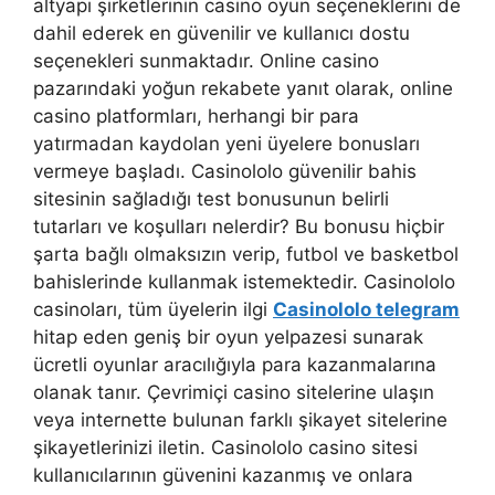
altyapı şirketlerinin casino oyun seçeneklerini de
dahil ederek en güvenilir ve kullanıcı dostu
seçenekleri sunmaktadır. Online casino
pazarındaki yoğun rekabete yanıt olarak, online
casino platformları, herhangi bir para
yatırmadan kaydolan yeni üyelere bonusları
vermeye başladı. Casinololo güvenilir bahis
sitesinin sağladığı test bonusunun belirli
tutarları ve koşulları nelerdir? Bu bonusu hiçbir
şarta bağlı olmaksızın verip, futbol ve basketbol
bahislerinde kullanmak istemektedir. Casinololo
casinoları, tüm üyelerin ilgi
Casinololo telegram
hitap eden geniş bir oyun yelpazesi sunarak
ücretli oyunlar aracılığıyla para kazanmalarına
olanak tanır. Çevrimiçi casino sitelerine ulaşın
veya internette bulunan farklı şikayet sitelerine
şikayetlerinizi iletin. Casinololo casino sitesi
kullanıcılarının güvenini kazanmış ve onlara