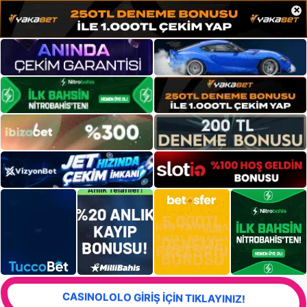
×
CASINOLOLO GİRİŞ İÇİN TIKLAYINIZ!