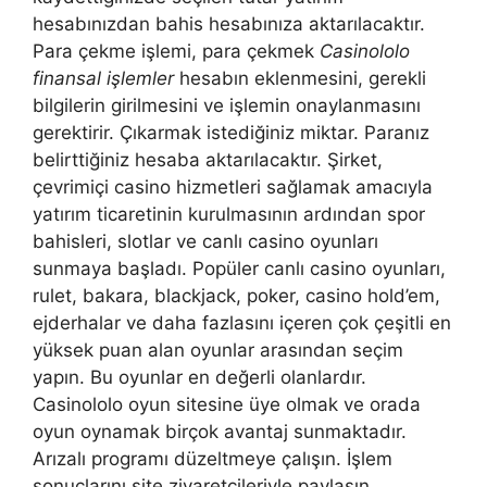
hesabınızdan bahis hesabınıza aktarılacaktır.
Para çekme işlemi, para çekmek
Casinololo
finansal işlemler
hesabın eklenmesini, gerekli
bilgilerin girilmesini ve işlemin onaylanmasını
gerektirir. Çıkarmak istediğiniz miktar. Paranız
belirttiğiniz hesaba aktarılacaktır. Şirket,
çevrimiçi casino hizmetleri sağlamak amacıyla
yatırım ticaretinin kurulmasının ardından spor
bahisleri, slotlar ve canlı casino oyunları
sunmaya başladı. Popüler canlı casino oyunları,
rulet, bakara, blackjack, poker, casino hold’em,
ejderhalar ve daha fazlasını içeren çok çeşitli en
yüksek puan alan oyunlar arasından seçim
yapın. Bu oyunlar en değerli olanlardır.
Casinololo oyun sitesine üye olmak ve orada
oyun oynamak birçok avantaj sunmaktadır.
Arızalı programı düzeltmeye çalışın. İşlem
sonuçlarını site ziyaretçileriyle paylaşın.