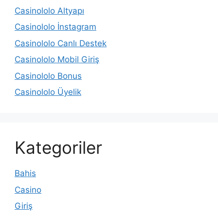
Casinololo Altyapı
Casinololo İnstagram
Casinololo Canlı Destek
Casinololo Mobil Giriş
Casinololo Bonus
Casinololo Üyelik
Kategoriler
Bahis
Casino
Giriş