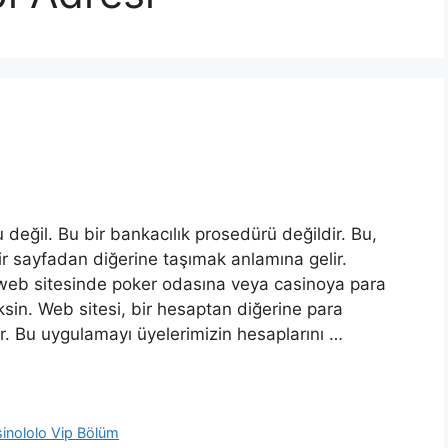
u değil. Bu bir bankacılık prosedürü değildir. Bu,
ir sayfadan diğerine taşımak anlamına gelir.
web sitesinde poker odasına veya casinoya para
sin. Web sitesi, bir hesaptan diğerine para
r. Bu uygulamayı üyelerimizin hesaplarını …
inololo Vip Bölüm