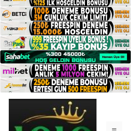
İçeriğe
atla
Menü