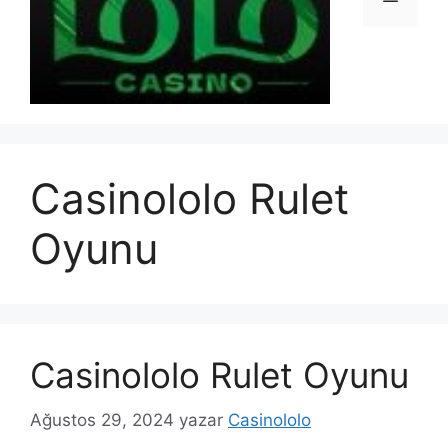
Casinololo Rulet
Oyunu
Casinololo Rulet Oyunu
Ağustos 29, 2024
yazar
Casinololo