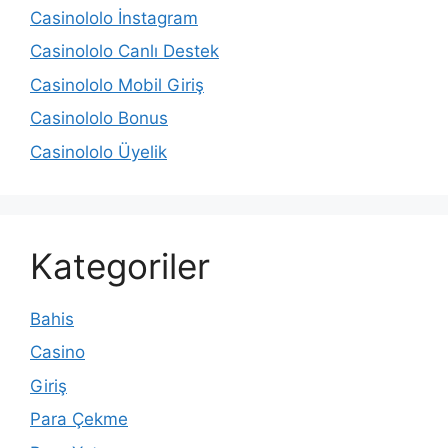
Casinololo İnstagram
Casinololo Canlı Destek
Casinololo Mobil Giriş
Casinololo Bonus
Casinololo Üyelik
Kategoriler
Bahis
Casino
Giriş
Para Çekme