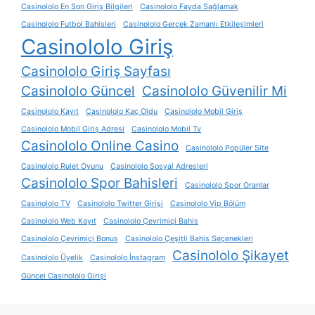
Casinololo En Son Giriş Bilgileri
Casinololo Fayda Sağlamak
Casinololo Futbol Bahisleri
Casinololo Gerçek Zamanlı Etkileşimleri
Casinololo Giriş
Casinololo Giriş Sayfası
Casinololo Güncel
Casinololo Güvenilir Mi
Casinololo Kayıt
Casinololo Kaç Oldu
Casinololo Mobil Giriş
Casinololo Mobil Giriş Adresi
Casinololo Mobil Tv
Casinololo Online Casino
Casinololo Popüler Site
Casinololo Rulet Oyunu
Casinololo Sosyal Adresleri
Casinololo Spor Bahisleri
Casinololo Spor Oranlar
Casinololo TV
Casinololo Twitter Girişi
Casinololo Vip Bölüm
Casinololo Web Kayıt
Casinololo Çevrimiçi Bahis
Casinololo Çevrimiçi Bonus
Casinololo Çeşitli Bahis Seçenekleri
Casinololo Şikayet
Casinololo Üyelik
Casinololo İnstagram
Güncel Casinololo Girişi