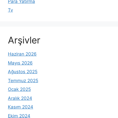
Para Yatırma
Tv
Arşivler
Haziran 2026
Mayıs 2026
Ağustos 2025
Temmuz 2025
Ocak 2025
Aralık 2024
Kasım 2024
Ekim 2024