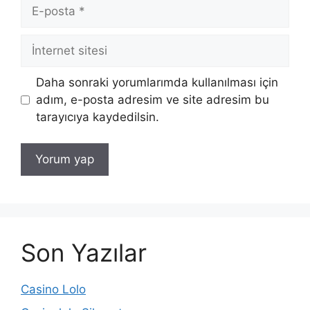
E-
posta
İnternet
sitesi
Daha sonraki yorumlarımda kullanılması için
adım, e-posta adresim ve site adresim bu
tarayıcıya kaydedilsin.
Son Yazılar
Casino Lolo