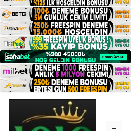
İçeriğe
atla
Menü