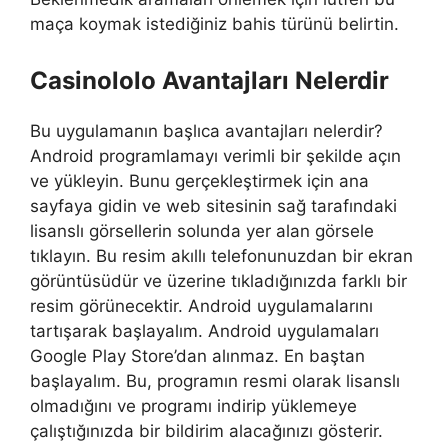
maça koymak istediğiniz bahis türünü belirtin.
Casinololo Avantajları Nelerdir
Bu uygulamanın başlıca avantajları nelerdir?
Android programlamayı verimli bir şekilde açın
ve yükleyin. Bunu gerçekleştirmek için ana
sayfaya gidin ve web sitesinin sağ tarafındaki
lisanslı görsellerin solunda yer alan görsele
tıklayın. Bu resim akıllı telefonunuzdan bir ekran
görüntüsüdür ve üzerine tıkladığınızda farklı bir
resim görünecektir. Android uygulamalarını
tartışarak başlayalım. Android uygulamaları
Google Play Store’dan alınmaz. En baştan
başlayalım. Bu, programın resmi olarak lisanslı
olmadığını ve programı indirip yüklemeye
çalıştığınızda bir bildirim alacağınızı gösterir.