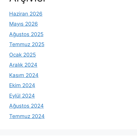
Haziran 2026
Mayıs 2026
Ağustos 2025
Temmuz 2025
Ocak 2025
Aralık 2024
Kasım 2024
Ekim 2024
Eylül 2024
Ağustos 2024
Temmuz 2024