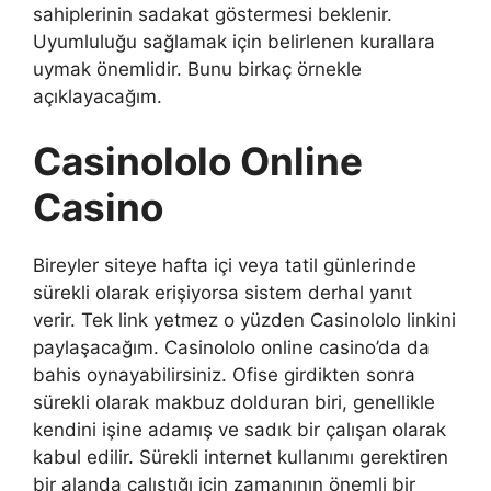
sahiplerinin sadakat göstermesi beklenir.
Uyumluluğu sağlamak için belirlenen kurallara
uymak önemlidir. Bunu birkaç örnekle
açıklayacağım.
Casinololo Online
Casino
Bireyler siteye hafta içi veya tatil günlerinde
sürekli olarak erişiyorsa sistem derhal yanıt
verir. Tek link yetmez o yüzden Casinololo linkini
paylaşacağım. Casinololo online casino’da da
bahis oynayabilirsiniz. Ofise girdikten sonra
sürekli olarak makbuz dolduran biri, genellikle
kendini işine adamış ve sadık bir çalışan olarak
kabul edilir. Sürekli internet kullanımı gerektiren
bir alanda çalıştığı için zamanının önemli bir