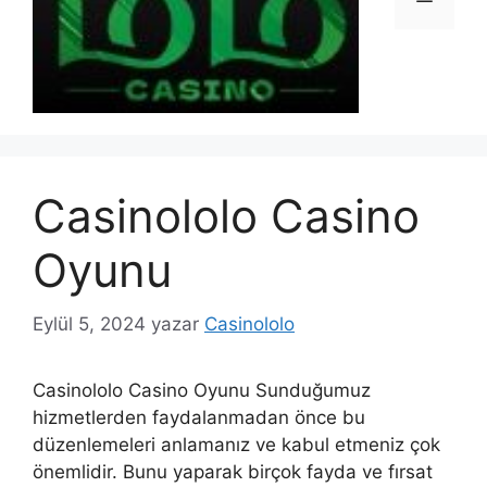
Casinololo Casino
Oyunu
Eylül 5, 2024
yazar
Casinololo
Casinololo Casino Oyunu Sunduğumuz
hizmetlerden faydalanmadan önce bu
düzenlemeleri anlamanız ve kabul etmeniz çok
önemlidir. Bunu yaparak birçok fayda ve fırsat