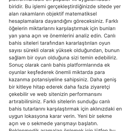
biridir. Bu işlemi gerçekleştirdiğinizde sitede yer
alan rakamların objektif matematiksel
hesaplamalara dayandığını göreceksiniz. Farklı
öğelerin miktarlarını karşılaştırmak için bunları
yan yana açın ve önemlerini analiz edin. Canlı
bahis siteleri tarafından kararlaştırılan oyun
sayısı sürekli olarak yüksek olduğundan, bunun
sağlam bir oyun olduğuna sizi temin edebiliriz.
Sonuç olarak canlı bahis platformlarında ek
oyunlar keşfederek önemli miktarda para
kazanma potansiyeline sahipsiniz. Daha geniş
bir kitleye hitap ederek daha fazla ziyaretçi
çekebilir ve web sitenizin performansını
artırabilirsiniz. Farklı sitelerin sunduğu canlı
bahis tutarlarını karşılaştırmak için aklınızdaki en
uygun lokasyona karar verin. Yeni bir sekme
açın ve o sekmede yarışmayı başlatın.
Beklenmedik aramaları önlemek için lütfen bu