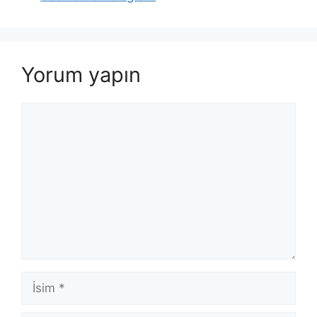
Yorum yapın
Yorum
İsim