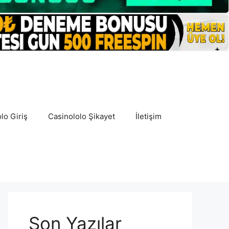
lo Giriş
Casinololo Şikayet
İletişim
Son Yazılar