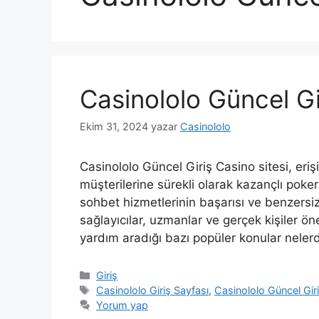
Casinololo Güncel Gi
Ekim 31, 2024
yazar
Casinololo
Casinololo Güncel Giriş Casino sitesi, erişi
müşterilerine sürekli olarak kazançlı poke
sohbet hizmetlerinin başarısı ve benzersi
sağlayıcılar, uzmanlar ve gerçek kişiler ön
yardım aradığı bazı popüler konular neler
Kategoriler
Giriş
Etiketler
Casinololo Giriş Sayfası
,
Casinololo Güncel Gir
Yorum yap